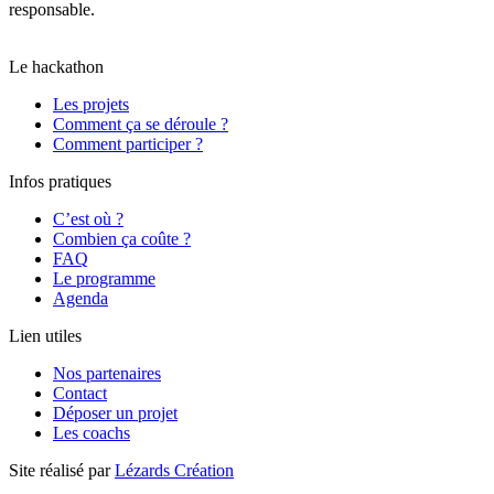
responsable.
Il a obtenu un score global de 80/100 et la note B,
moyenne calculée le 04/09/2025 sur l’ensemble des pages.
Le hackathon
Les projets
Comment ça se déroule ?
Comment participer ?
Infos pratiques
C’est où ?
Combien ça coûte ?
FAQ
Le programme
Agenda
Lien utiles
Nos partenaires
Contact
Déposer un projet
Les coachs
Site réalisé par
Lézards Création