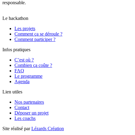
responsable.
Il a obtenu un score global de 80/100 et la note B,
moyenne calculée le 04/09/2025 sur l’ensemble des pages.
Le hackathon
Les projets
Comment ça se déroule ?
Comment participer ?
Infos pratiques
C’est où ?
Combien ça coûte ?
FAQ
Le programme
Agenda
Lien utiles
Nos partenaires
Contact
Déposer un projet
Les coachs
Site réalisé par
Lézards Création