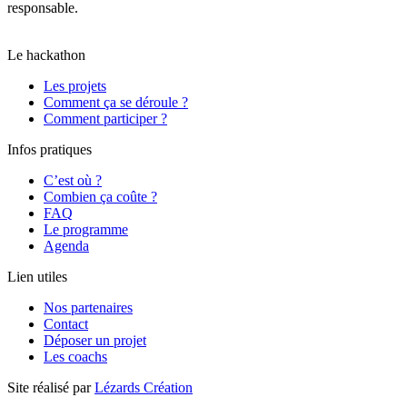
responsable.
Il a obtenu un score global de 80/100 et la note B,
moyenne calculée le 04/09/2025 sur l’ensemble des pages.
Le hackathon
Les projets
Comment ça se déroule ?
Comment participer ?
Infos pratiques
C’est où ?
Combien ça coûte ?
FAQ
Le programme
Agenda
Lien utiles
Nos partenaires
Contact
Déposer un projet
Les coachs
Site réalisé par
Lézards Création