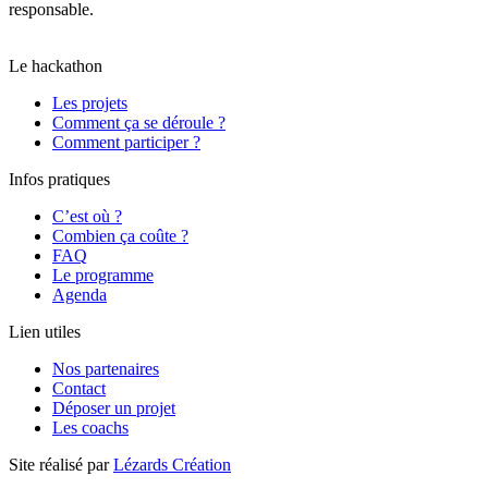
responsable.
Il a obtenu un score global de 80/100 et la note B,
moyenne calculée le 04/09/2025 sur l’ensemble des pages.
Le hackathon
Les projets
Comment ça se déroule ?
Comment participer ?
Infos pratiques
C’est où ?
Combien ça coûte ?
FAQ
Le programme
Agenda
Lien utiles
Nos partenaires
Contact
Déposer un projet
Les coachs
Site réalisé par
Lézards Création