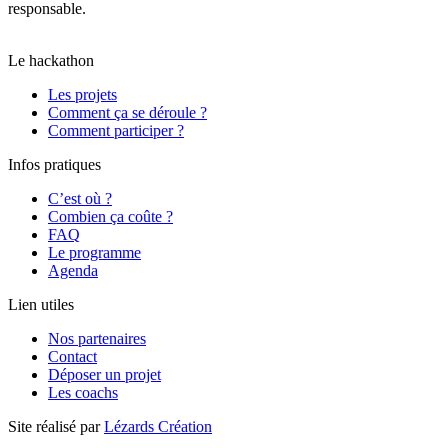
responsable.
Il a obtenu un score global de 80/100 et la note B,
moyenne calculée le 04/09/2025 sur l’ensemble des pages.
Le hackathon
Les projets
Comment ça se déroule ?
Comment participer ?
Infos pratiques
C’est où ?
Combien ça coûte ?
FAQ
Le programme
Agenda
Lien utiles
Nos partenaires
Contact
Déposer un projet
Les coachs
Site réalisé par
Lézards Création