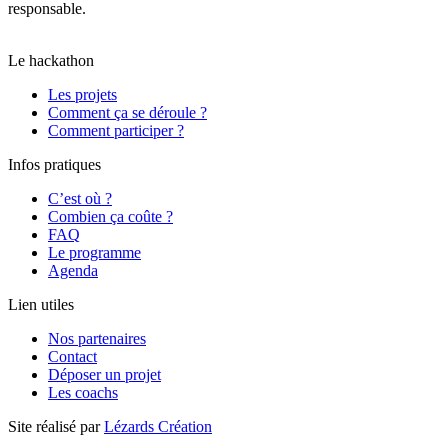
responsable.
Il a obtenu un score global de 80/100 et la note B,
moyenne calculée le 04/09/2025 sur l’ensemble des pages.
Le hackathon
Les projets
Comment ça se déroule ?
Comment participer ?
Infos pratiques
C’est où ?
Combien ça coûte ?
FAQ
Le programme
Agenda
Lien utiles
Nos partenaires
Contact
Déposer un projet
Les coachs
Site réalisé par
Lézards Création