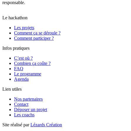
responsable.
Il a obtenu un score global de 80/100 et la note B,
moyenne calculée le 04/09/2025 sur l’ensemble des pages.
Le hackathon
Les projets
Comment ça se déroule ?
Comment participer ?
Infos pratiques
C’est où ?
Combien ça coûte ?
FAQ
Le programme
Agenda
Lien utiles
Nos partenaires
Contact
Déposer un projet
Les coachs
Site réalisé par
Lézards Création