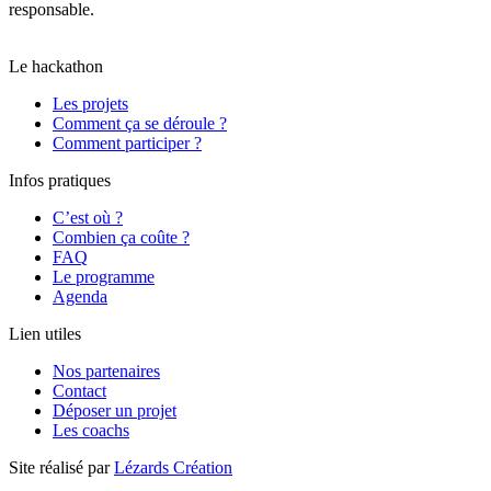
responsable.
Il a obtenu un score global de 80/100 et la note B,
moyenne calculée le 04/09/2025 sur l’ensemble des pages.
Le hackathon
Les projets
Comment ça se déroule ?
Comment participer ?
Infos pratiques
C’est où ?
Combien ça coûte ?
FAQ
Le programme
Agenda
Lien utiles
Nos partenaires
Contact
Déposer un projet
Les coachs
Site réalisé par
Lézards Création