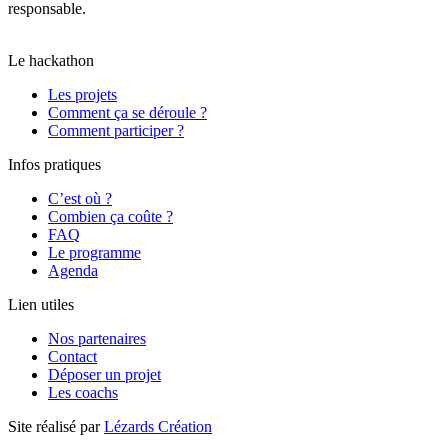
responsable.
Il a obtenu un score global de 80/100 et la note B,
moyenne calculée le 04/09/2025 sur l’ensemble des pages.
Le hackathon
Les projets
Comment ça se déroule ?
Comment participer ?
Infos pratiques
C’est où ?
Combien ça coûte ?
FAQ
Le programme
Agenda
Lien utiles
Nos partenaires
Contact
Déposer un projet
Les coachs
Site réalisé par
Lézards Création