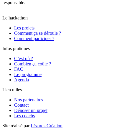
responsable.
Il a obtenu un score global de 80/100 et la note B,
moyenne calculée le 04/09/2025 sur l’ensemble des pages.
Le hackathon
Les projets
Comment ça se déroule ?
Comment participer ?
Infos pratiques
C’est où ?
Combien ça coûte ?
FAQ
Le programme
Agenda
Lien utiles
Nos partenaires
Contact
Déposer un projet
Les coachs
Site réalisé par
Lézards Création